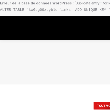
Erreur de la base de données WordPress :
[Duplicate entry '' for 
ALTER TABLE `kx0ug09zqyblc_links` ADD UNIQUE KEY 
TOUT VO