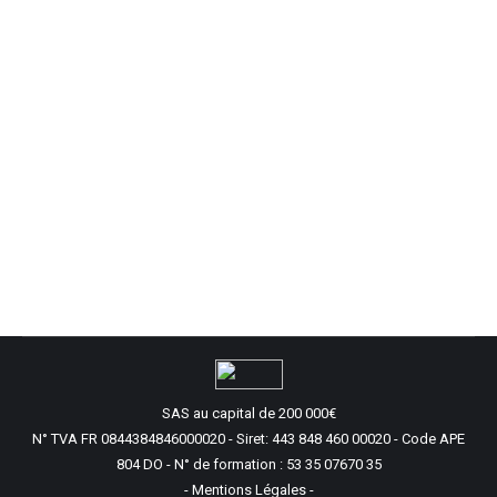
smartphone
formation
présentielle
Cartographie
des
compétences
grâce à l’IA
SAS au capital de 200 000€
N° TVA FR 0844384846000020 - Siret: 443 848 460 00020 - Code APE
804 DO - N° de formation : 53 35 07670 35
- Mentions Légales -