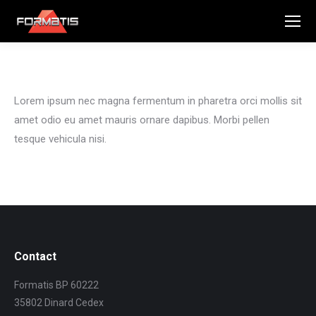
Lorem ipsum nec magna fermentum in pharetra orci mollis sit
amet odio eu amet mauris ornare dapibus. Morbi pellen
tesque vehicula nisi.
Contact
Formatis BP 60222
35802 Dinard Cedex