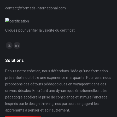
contact@formatis-international.com
Cliquez pour vérifier la validité du certificat
Trouvez nous sur :
X
LinkedIn
page
page
Solutions
opens
opens
in
in
Depuis notre création, nous défendons l’idée qu’une formation
new
new
présentielle doit être une expérience marquante. Pour cela, nous
window
window
proposons des détours pédagogiques en voyageant dans des
univers décalés. En créant une dynamique émotionnelle, notre
pédagogie accélère la prise de conscience et stimule l’ancrage.
Inspirés par le design thinking, nos parcours engagent les
apprenants à penser et agir autrement.