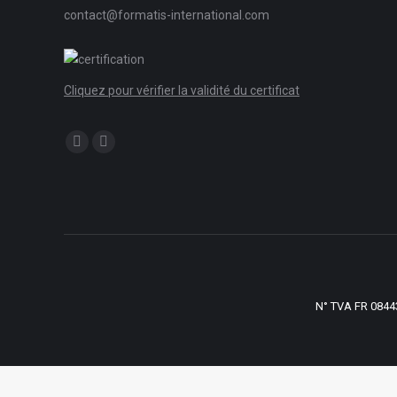
contact@formatis-international.com
Cliquez pour vérifier la validité du certificat
Trouvez nous sur :
X
LinkedIn
page
page
opens
opens
in
in
new
new
window
window
N° TVA FR 08443