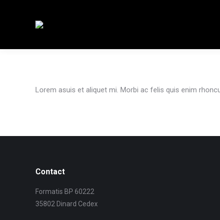
Lorem asuis et aliquet mi. Morbi ac felis quis enim rhoncu
Contact
Formatis BP 60222
35802 Dinard Cedex