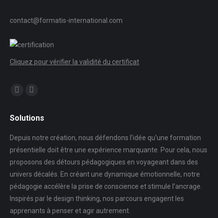
contact@formatis-international.com
Cliquez pour vérifier la validité du certificat
Trouvez nous sur :
X
LinkedIn
page
page
Solutions
opens
opens
in
in
Depuis notre création, nous défendons l’idée qu’une formation
new
new
présentielle doit être une expérience marquante. Pour cela, nous
window
window
proposons des détours pédagogiques en voyageant dans des
univers décalés. En créant une dynamique émotionnelle, notre
pédagogie accélère la prise de conscience et stimule l’ancrage.
Inspirés par le design thinking, nos parcours engagent les
apprenants à penser et agir autrement.