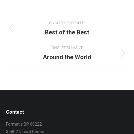
Navigation
ONGLET PRÉCÉDENT
de
Best of the Best
Onglet
précédent
commentaire
ONGLET SUIVANT
Around the World
Onglet
suivant
Contact
Formatis BP 60222
35802 Dinard Cedex